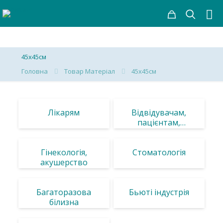
45х45см
Головна
Товар Матеріал
45х45см
Лікарям
Відвідувачам,
пацієнтам,
обладнання
Гінекологія,
Стоматологія
акушерство
Багаторазова
Бьюті індустрія
білизна