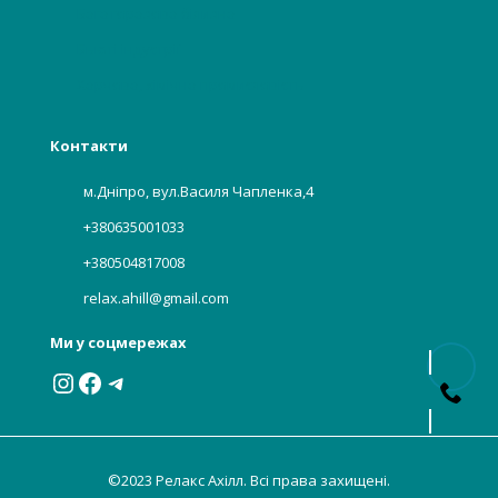
Багаторазова білизна
Бьюті індустрії
Харчова, хімічна промисловість
Контакти
м.Дніпро, вул.Василя Чапленка,4
+380635001033
+380504817008
relax.ahill@gmail.com
Ми у соцмережах
Instagram
Facebook
Telegram
©2023 Релакс Ахілл. Всі права захищені.