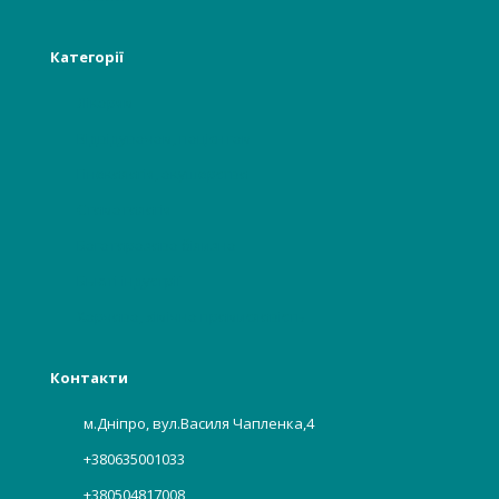
Категорії
Лікарям
Відвідувачам, пацієнтам
Гінекологія, акушерство
Стоматологія
Багаторазова білизна
Бьюті індустрії
Харчова, хімічна промисловість
Контакти
м.Дніпро, вул.Василя Чапленка,4
+380635001033
+380504817008