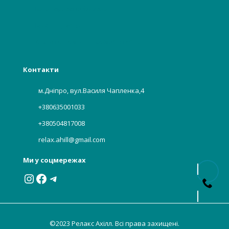
Багаторазова білизна
Бьюті індустрії
Харчова, хімічна промисловість
Контакти
м.Дніпро, вул.Василя Чапленка,4
+380635001033
+380504817008
relax.ahill@gmail.com
Ми у соцмережах
Instagram
Facebook
Telegram
©2023 Релакс Ахілл. Всі права захищені.