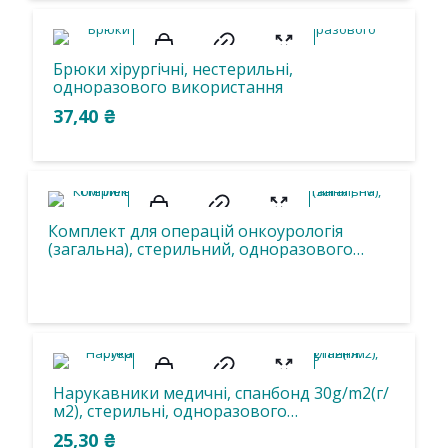
Cпанбонд 25 г/м2
Cпанбонд 30 г/м2
Бавовна
8
9
Брюки хірургічні, нестерильні,
Бязь
Ламінований спанбонд 45 г/м2
одноразового використання
37,40
₴
1
4
15
СМС 25г/м2
СМС 30г/м2
СМС 35 г/м2
3
3
спанбонд 15г/м2
Спанлейс 50 г/м2
Комплект для операцій онкоурологія
(загальна), стерильний, одноразового
Фільтрувати
використання , ТМ «АХІЛЛ»
Нарукавники медичні, спанбонд 30g/m2(г/
м2), стерильні, одноразового
використання.
25,30
₴