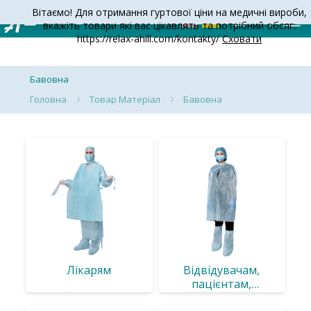
Вітаємо! Для отримання гуртової ціни на медичні вироби,
вкажіть товари які вас цікавлять та потрібний обсяг:
https://relax-ahill.com/kontakty/
Сховати
Бавовна
Головна
Товар Матеріал
Бавовна
Лікарям
Відвідувачам,
пацієнтам,
обладнання