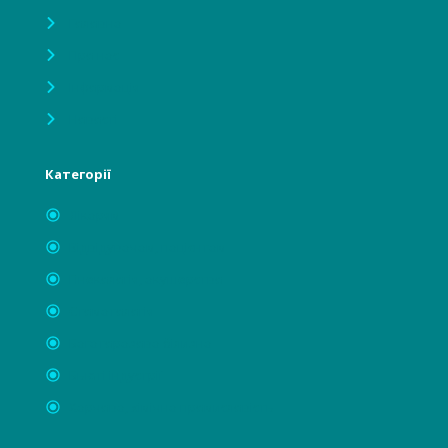
Головна
Про нас
Інформація
Новості
Категорії
Лікарям
Відвідувачам, пацієнтам
Гінекологія, акушерство
Стоматологія
Багаторазова білизна
Бьюті індустрії
Харчова, хімічна промисловість