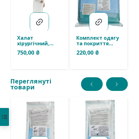
Халат
Комплект одягу
Ч
хірургічний,
та покриття
о
комірець стійка,
акушерський
2
750,00
₴
220,00
₴
2
з запахом на
№10
С
зав’язках,
СП,стерильний,
м
нестерильний,
одноразового
,одноразового
багаторазового
використання.
використання.
Переглянуті
товари