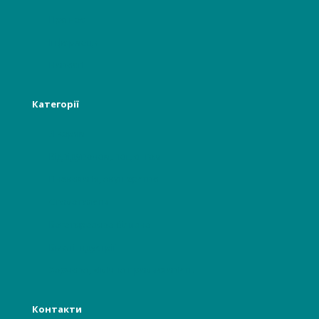
Про нас
Інформація
Новості
Категорії
Лікарям
Відвідувачам, пацієнтам
Гінекологія, акушерство
Стоматологія
Багаторазова білизна
Бьюті індустрії
Харчова, хімічна промисловість
Контакти