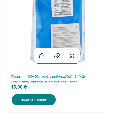
Покриття 100х60cm(см), спанбонд30g/m2(г/м2),
стерильне, одноразового використання
15,00
₴
Додати в кошик