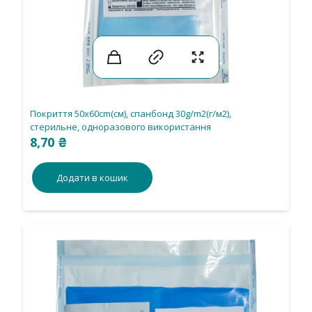
Покриття 50х60cm(см), спанбонд 30g/m2(г/м2),
стерильне, одноразового використання
8,70
₴
Додати в кошик