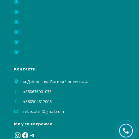
Відвідувачам, пацієнтам
Гінекологія, акушерство
Стоматологія
Багаторазова білизна
Бьюті індустрії
Харчова, хімічна промисловість
Контакти
м.Дніпро, вул.Василя Чапленка,4
+380635001033
+380504817008
relax.ahill@gmail.com
Ми у соцмережах
Instagram
Facebook
Telegram