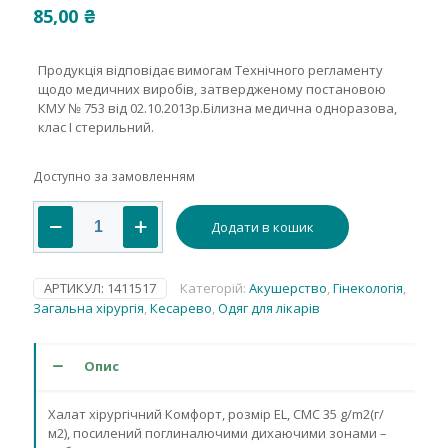
85,00
₴
Продукція відповідає вимогам Технічного регламенту
щодо медичних виробів, затвердженому постановою
КМУ № 753 від 02.10.2013р.Білизна медична одноразова,
клас І стерильний.
Доступно за замовленням
Халат
Додати в кошик
хірургічний,
посилений,
"Комфорт",
розмір
АРТИКУЛ:
1411517
Категорій:
Акушерство
,
Гінекологія
,
EL,стерильний
Загальна хірургія
,
Кесарево
,
Одяг для лікарів
кількість
Опис
Халат хірургічний Комфорт, розмір EL, СМС 35 g/m2(г/
м2), посилений поглиналючими дихаючими зонами –