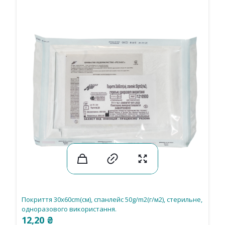
Покриття 30х60cm(см), спанлейс 50g/m2(г/м2), стерильне,
одноразового використання.
12,20
₴