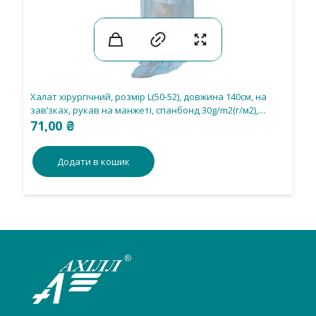
Халат хірургічний, розмір L(50-52), довжина 140см, на
зав’зках, рукав на манжеті, спанбонд 30g/m2(г/м2),
нестерильний, одноразового використання.
71,00
₴
Додати в кошик