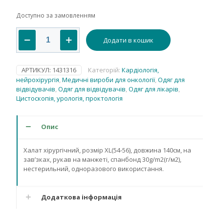
Доступно за замовленням
Халат
Додати в кошик
хірургічний,
розмір
ХL(54-
56),
АРТИКУЛ:
1431316
Категорій:
Кардіологія,
нестерильний
нейрохірургія
,
Медичні вироби для онкології
,
Одяг для
кількість
відвідувачів
,
Одяг для відвідувачів
,
Одяг для лікарів
,
Цистоскопія, урологія, проктологія
Опис
Халат хірургічний, розмір ХL(54-56), довжина 140см, на
зав’зках, рукав на манжеті, спанбонд 30g/m2(г/м2),
нестерильний, одноразового використання.
Додаткова інформація