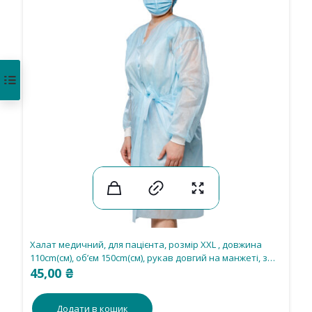
Халат медичний, для пацієнта, розмір ХХL , довжина
110cm(см), об’єм 150cm(см), рукав довгий на манжеті, з
зав’язками, спанбонд 30 g/m2(г/м2), нестерильний
45,00
₴
Додати в кошик