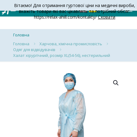
Вітаємо! Для отримання гуртової ціни на медичні вироби,
вкажіть товари які вас цікавлять та потрібний обсяг:
https://relax-ahill.com/kontakty/
Сховати
Головна
Головна
Харчова, хімічна промисловість
Одяг для відвідувачів
Халат хірургічний, розмір ХL(54-56), нестерильний