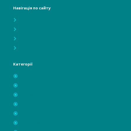
Навігація по сайту
Головна
Про нас
Інформація
Новості
Категорії
Лікарям
Відвідувачам, пацієнтам
Гінекологія, акушерство
Стоматологія
Багаторазова білизна
Бьюті індустрії