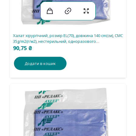
Халат хірургічний, розмір ЕL(70), довжина 140 cm(см), СМС
35g/m2(г/м2), нестерильний, одноразового
використання.
90,75
₴
Додати в кошик