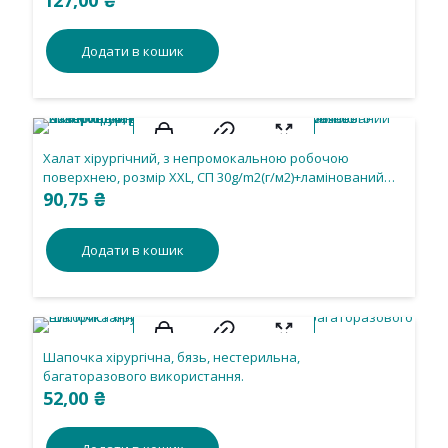
127,00
₴
спанлейс 45 g/m2(г/м2), стерильний, одноразового
використання.
Додати в кошик
Халат хірургічний, з непромокальною робочою
поверхнею, розмір ХХL, СП 30g/m2(г/м2)+ламінований
спанбонд 45g/m2(г/м2), стерильний, одноразового
90,75
₴
використання
Додати в кошик
Шапочка хірургічна, бязь, нестерильна,
багаторазового використання.
52,00
₴