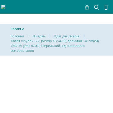
Головна
Головна
Лікарям
Одяг для лікарів
Халат хірургічний, розмір ХL(54-56), довжина 140 cm(см),
СМС 35 g/m2 (г/м2), стерильний, одноразового
використання.