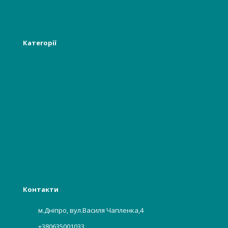
Новості
Категорії
Лікарям
Відвідувачам, пацієнтам
Гінекологія, акушерство
Стоматологія
Багаторазова білизна
Бьюті індустрії
Харчова, хімічна промисловість
Контакти
м.Дніпро, вул.Василя Чапленка,4
+380635001033