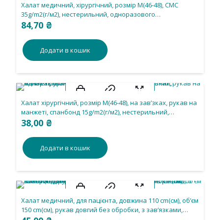
Халат медичний, хірургічний, розмір М(46-48), CMС
35g/m2(г/м2), нестерильний, одноразового
використання.
84,70
₴
Додати в кошик
Халат хірургічний, розмір М(46-48), на зав’зках, рукав на
манжеті, спанбонд 15g/m2(г/м2), нестерильний,
одноразового використання.
38,00
₴
Додати в кошик
Халат медичний, для пацієнта, довжина 110 cm(см), об’єм
150 cm(см), рукав довгий без обробки, з зав’язками,
спанбонд 30 g/m2(г/м2), нестерильний, одноразового