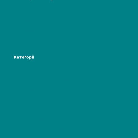
Головна
Про нас
Інформація
Новості
Категорії
Лікарям
Відвідувачам, пацієнтам
Гінекологія, акушерство
Стоматологія
Багаторазова білизна
Бьюті індустрії
Харчова, хімічна промисловість