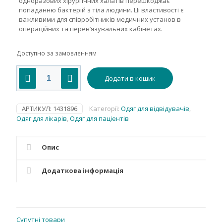
одноразових хірургічних халатів перешкоджає
попаданню бактерій з тіла людини. Ці властивості є
важливими для співробітників медичних установ в
операційних та перев’язувальних кабінетах.
Доступно за замовленням
Халат
Додати в кошик
хірургічний,
розмір
М(46-
48),
АРТИКУЛ:
1431896
Категорії:
Одяг для відвідувачів
,
довжина
Одяг для лікарів
,
Одяг для паціентів
140
cm(см),
СМС
Опис
30
g/m2
Додаткова інформація
(г/
м2),
нестерильний,
одноразового
використання.
Супутні товари
кількість