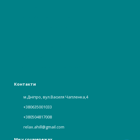
Лікарям
Відвідувачам, пацієнтам
Гінекологія, акушерство
Стоматологія
Багаторазова білизна
Бьюті індустрії
Харчова, хімічна промисловість
Контакти
м.Дніпро, вул.Василя Чапленка,4
+380635001033
+380504817008
relax.ahill@gmail.com
Ми у соцмережах