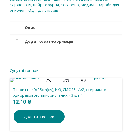
стерильний
Кардіологія, нейрохірургія
,
Кесарево
,
Медичні вироби для
кількість
онкології
,
Одяг для лікарів
Опис
Додаткова інформація
Супутні товари
Покриття 40х35cm(см), №3, СМС 35 г/м2, стерильне
одноразового використання. ( 3 шт. )
12,10
₴
Додати в кошик