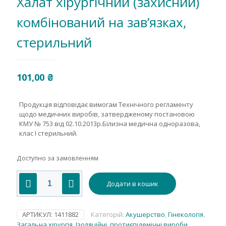
Халат хірургічний (захисний)
комбінований на зав’язках,
стерильний
101,00
₴
Продукція відповідає вимогам Технічного регламенту
щодо медичних виробів, затвердженому постановою
КМУ № 753 від 02.10.2013р.Білизна медична одноразова,
клас І стерильний.
Доступно за замовленням
Халат
Додати в кошик
хірургічний
(захисний)
комбінований
на
АРТИКУЛ:
1411882
Категорій:
Акушерство
,
Гінекологія
,
зав'язках,
Загальна хірургія
,
Ізоляційні, протиєпідемічні вироби
,