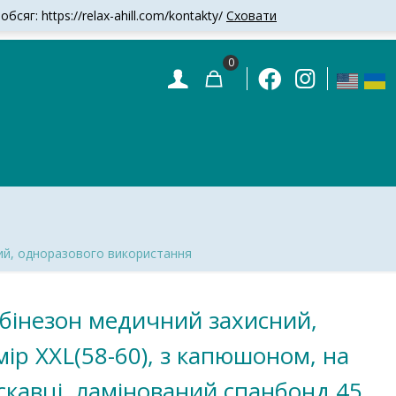
сяг: https://relax-ahill.com/kontakty/
Сховати
0
ний, одноразового використання
бінезон медичний захисний,
мір XXL(58-60), з капюшоном, на
скавці, ламінований спанбонд 45