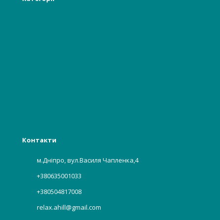
Лікарям
Відвідувачам, пацієнтам
Гінекологія, акушерство
Стоматологія
Багаторазова білизна
Бьюті індустрії
Харчова, хімічна промисловість
Контакти
м.Дніпро, вул.Василя Чапленка,4
+380635001033
+380504817008
relax.ahill@gmail.com