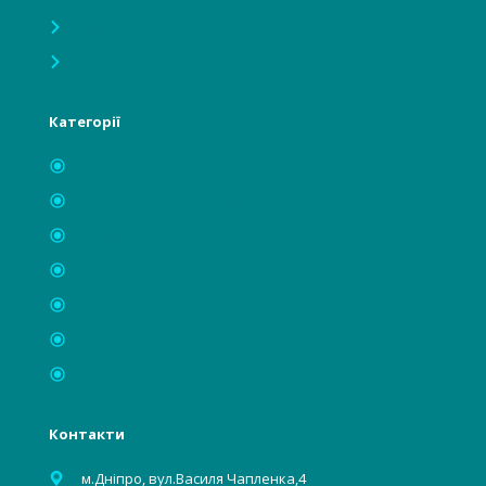
Інформація
Новості
Категорії
Лікарям
Відвідувачам, пацієнтам
Гінекологія, акушерство
Стоматологія
Багаторазова білизна
Бьюті індустрії
Харчова, хімічна промисловість
Контакти
м.Дніпро, вул.Василя Чапленка,4