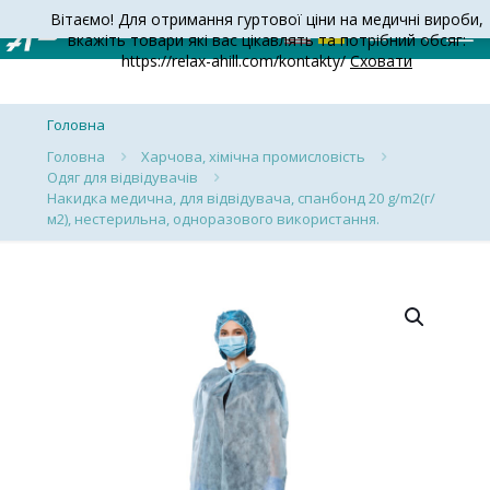
Вітаємо! Для отримання гуртової ціни на медичні вироби,
вкажіть товари які вас цікавлять та потрібний обсяг:
https://relax-ahill.com/kontakty/
Сховати
Головна
Головна
Харчова, хімічна промисловість
Одяг для відвідувачів
Накидка медична, для вiдвiдувача, спанбонд 20 g/m2(г/
м2), нестерильна, одноразового використання.