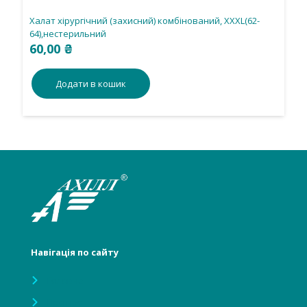
Халат хірургічний (захисний) комбінований, ХХХL(62-
64),нестерильний
60,00
₴
Додати в кошик
Навігація по сайту
Головна
Про нас