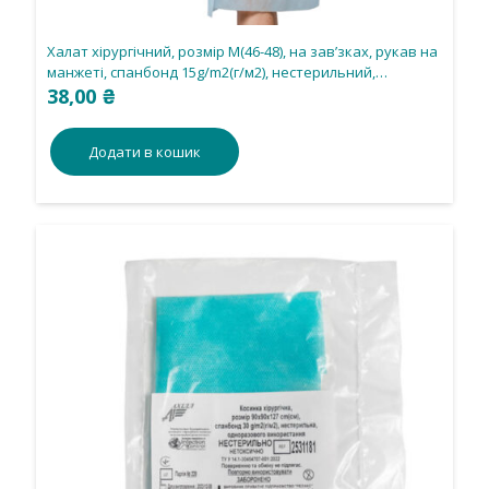
Халат хірургічний, розмір М(46-48), на зав’зках, рукав на
манжеті, спанбонд 15g/m2(г/м2), нестерильний,
одноразового використання.
38,00
₴
Додати в кошик