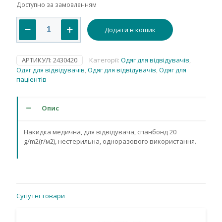
Доступно за замовленням
Накидка
Додати в кошик
медична,
для
вiдвiдувача,
спанбонд
АРТИКУЛ:
2430420
Категорії:
Одяг для відвідувачів
,
20
Одяг для відвідувачів
,
Одяг для відвідувачів
,
Одяг для
g/m2(г/
паціентів
м2),
нестерильна,
одноразового
Опис
використання.
кількість
Накидка медична, для вiдвiдувача, спанбонд 20
g/m2(г/м2), нестерильна, одноразового використання.
Супутні товари