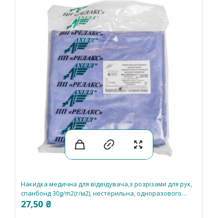
Накидка медична для вiдвiдувача,з розрiзами для рук,
спанбонд 30g/m2(г/м2), нестерильна, одноразового
використання
27,50
₴