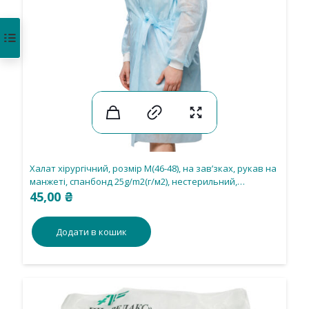
Халат хірургічний, розмір М(46-48), на зав’зках, рукав на
манжеті, спанбонд 25g/m2(г/м2), нестерильний,
одноразового використання.
45,00
₴
Додати в кошик