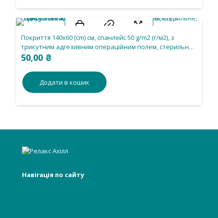
Покриття 140х60 (cm) см, спанлейс 50 g/m2 (г/м2), з
трикутним адгезивним операційним полем, стерильне,
одноразового використання.
50,00
₴
Додати в кошик
Навігація по сайту
Головна
Про нас