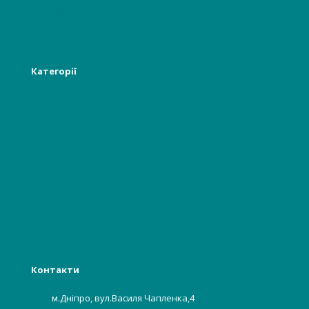
Інформація
Новості
Категорії
Лікарям
Відвідувачам, пацієнтам
Гінекологія, акушерство
Стоматологія
Багаторазова білизна
Бьюті індустрії
Харчова, хімічна промисловість
Контакти
м.Дніпро, вул.Василя Чапленка,4