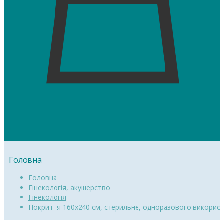
0
Головна
Головна
Гінекологія, акушерство
Гінекологія
Покриття 160х240 см, стерильне, одноразового викори