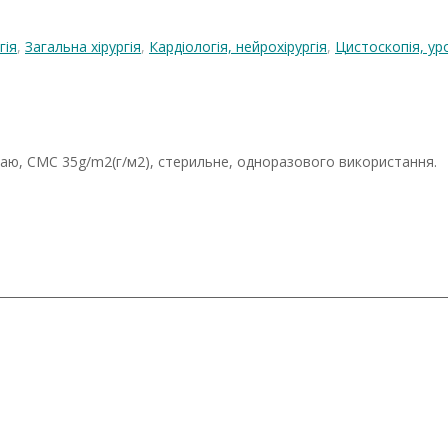
гія
,
Загальна хірургія
,
Кардіологія, нейрохірургія
,
Цистоскопія, уро
аю, СМС 35g/m2(г/м2), стерильне, одноразового використання.