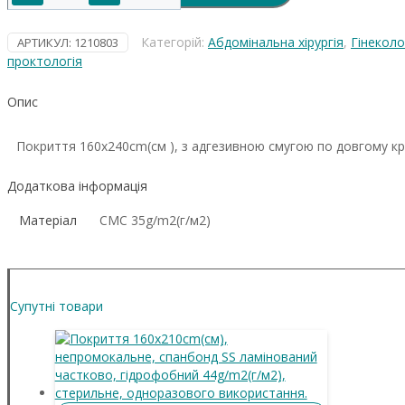
см,
стерильне,
Категорій:
Абдомінальна хірургія
,
Гінеколо
одноразового
АРТИКУЛ:
1210803
використання
проктологія
кількість
Опис
Покриття 160х240cm(см ), з адгезивною смугою по довгому кр
Додаткова інформація
Матеріал
СМС 35g/m2(г/м2)
Супутні товари