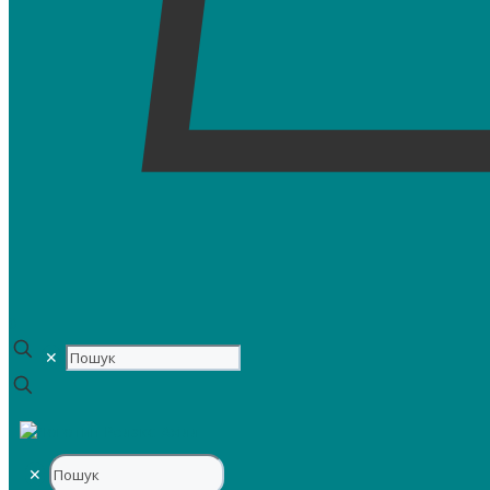
0
✕
✕