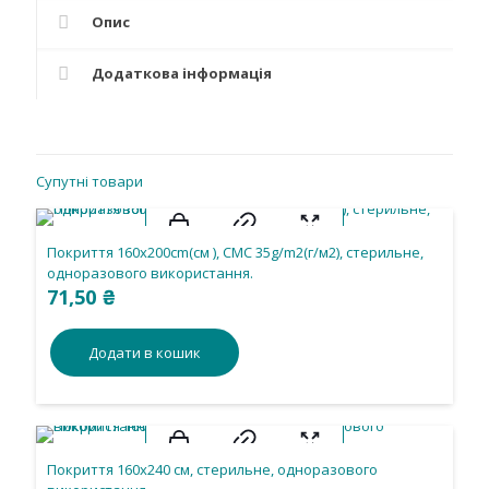
),
Опис
з
адгезією,
Додаткова інформація
стерильне,
одноразового
використання.
кількість
Супутні товари
Покриття 160х200cm(см ), СМС 35g/m2(г/м2), стерильне,
одноразового використання.
71,50
₴
Додати в кошик
Покриття 160х240 см, стерильне, одноразового