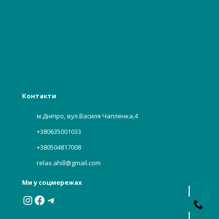
Гінекологія, акушерство
Стоматологія
Багаторазова білизна
Бьюті індустрії
Харчова, хімічна промисловість
Контакти
м.Дніпро, вул.Василя Чапленка,4
+380635001033
+380504817008
relax.ahill@gmail.com
Ми у соцмережах
Instagram
Facebook
Telegram