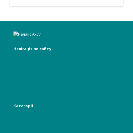
Навігація по сайту
Головна
Про нас
Інформація
Новості
Категорії
Лікарям
Відвідувачам, пацієнтам