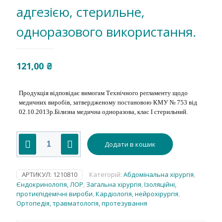
адгезією, стерильне,
одноразового використання.
121,00
₴
Продукція відповідає вимогам Технічного регламенту щодо
медичних виробів, затвердженому постановою КМУ № 753 від
02.10.2013р.Білизна медична одноразова, клас І стерильний.
Покриття
Додати в кошик
160х240cm(см
),
СМС
35g/m2(г/
АРТИКУЛ:
1210810
Категорій:
Абдомінальна хірургія
,
м2),
Єндокринологія, ЛОР
,
Загальна хірургія
,
Ізоляційні,
з
протиєпідемічні вироби
,
Кардіологія, нейрохірургія
,
U-
Ортопедія, травматологія, протезування
отвором
20х100cm(см