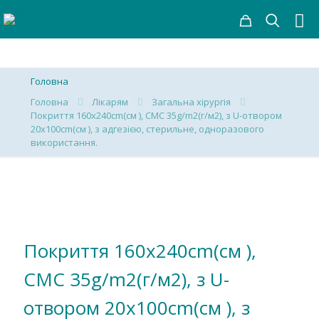
Головна
Головна
Лікарям
Загальна хірургія
Покриття 160х240cm(см ), СМС 35g/m2(г/м2), з U-отвором
20х100cm(см ), з адгезією, стерильне, одноразового
використання.
Покриття 160х240cm(см ),
СМС 35g/m2(г/м2), з U-
отвором 20х100cm(см ), з