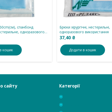
60cm(см), спанбонд
Брюки хірургічні, нестерильні,
, стерильне, одноразового
одноразового використання
37,40
₴
в кошик
Додати в кошик
по сайту
Категорії
Лікарям
Відвідувачам, пацієнтам