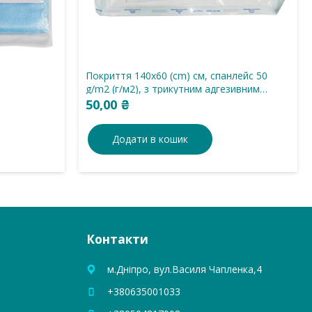
Покриття 140х60 (cm) см, спанлейс 50
g/m2 (г/м2), з трикутним адгезивним
операційним полем, стерильне,
50,00
₴
одноразового використання.
Додати в кошик
Контакти
м.Дніпро, вул.Василя Чапленка,4
+380635001033