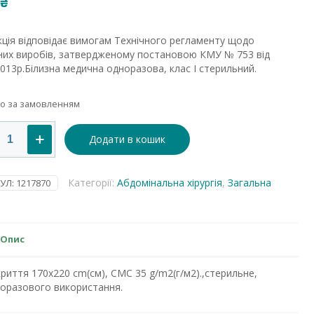
₴
ція відповідає вимогам Технічного регламенту щодо
них виробів, затвердженому постановою КМУ № 753 від
2013р.Білизна медична одноразова, клас І стерильний.
о за замовленням
тя
Додати в кошик
0
Категорії:
Абдомінальна хірургія
,
Загальна
УЛ:
1217870
рильне
ть
Опис
риття 170х220 cm(см), СМС 35 g/m2(г/м2).,стерильне,
оразового використання.