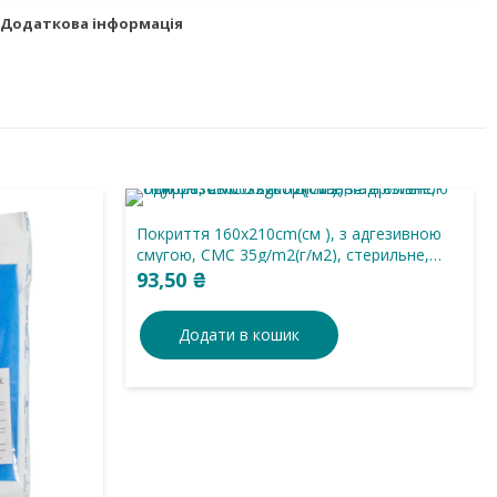
Додаткова інформація
Покриття 160х210cm(см ), з адгезивною
смугою, СМС 35g/m2(г/м2), стерильне,
одноразового використання.
93,50
₴
Додати в кошик