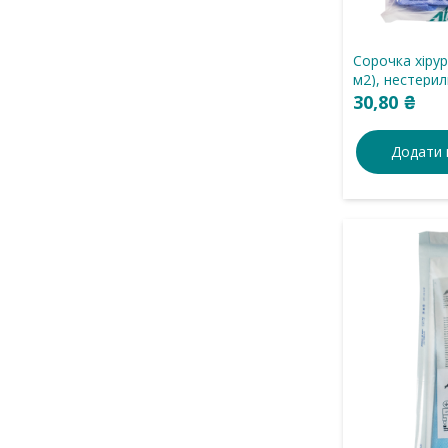
Сорочка хірур
м2), нестери
використання
30,80
₴
Додати 