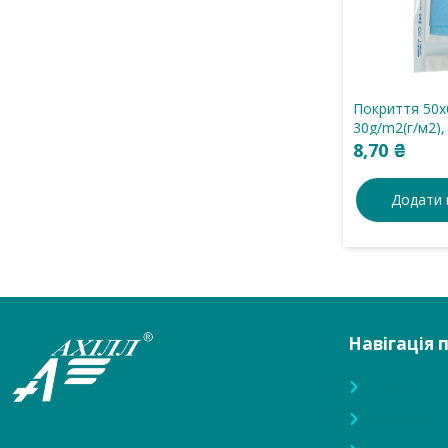
Покриття 50х
30g/m2(г/м2)
використання
8,70
₴
Додати 
Навігація 
Головна
Про нас