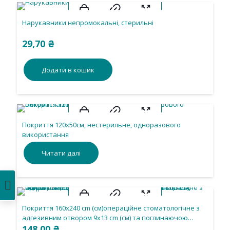
Нарукавники непромокальні, стерильні
29,70
₴
Додати в кошик
Покриття 120х50см, нестерильне, одноразового
використання
Читати далі
Покриття 160х240 cm (см)операційне стоматологічне з
адгезивним отвором 9х13 cm (см) та поглинаючою
зоною, CMС 35 g/m2 (г/м2) + спанлейс 50 g/m2 (г/м2),
148,00
₴