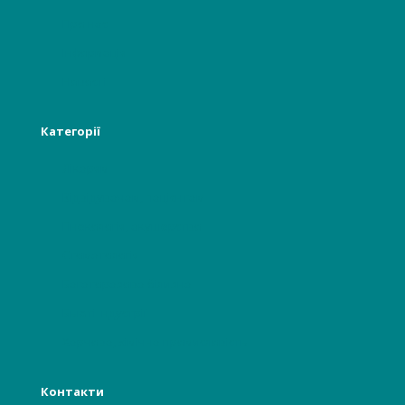
Про нас
Інформація
Новості
Категорії
Лікарям
Відвідувачам, пацієнтам
Гінекологія, акушерство
Стоматологія
Багаторазова білизна
Бьюті індустрії
Харчова, хімічна промисловість
Контакти