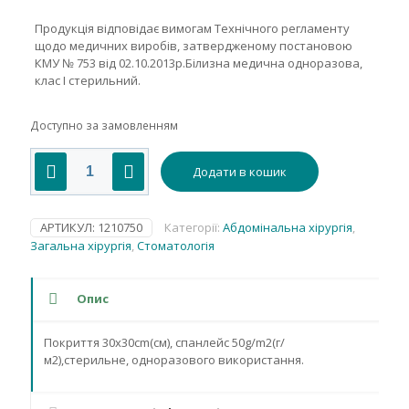
Продукція відповідає вимогам Технічного регламенту
щодо медичних виробів, затвердженому постановою
КМУ № 753 від 02.10.2013р.Білизна медична одноразова,
клас І стерильний.
Доступно за замовленням
Покриття
Додати в кошик
30х30cm(см),
спанлейс
50g/m2(г/
м2),стерильне
АРТИКУЛ:
1210750
Категорії:
Абдомінальна хірургія
,
кількість
Загальна хірургія
,
Стоматологія
Опис
Покриття 30х30cm(см), спанлейс 50g/m2(г/
м2),стерильне, одноразового використання.