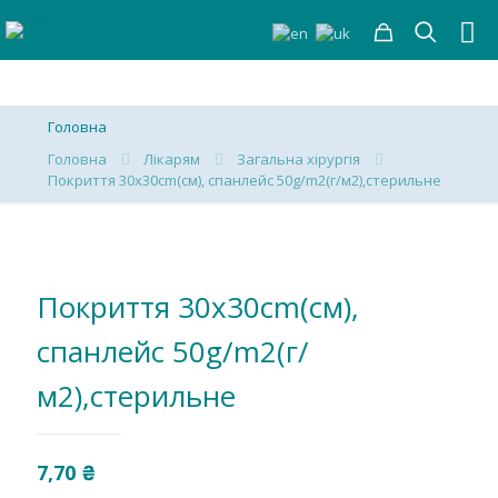
Головна
Головна
Лікарям
Загальна хірургія
Покриття 30х30cm(см), спанлейс 50g/m2(г/м2),стерильне
Покриття 30х30cm(см),
спанлейс 50g/m2(г/
м2),стерильне
7,70
₴