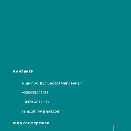
Відвідувачам, пацієнтам
Гінекологія, акушерство
Стоматологія
Багаторазова білизна
Бьюті індустрії
Харчова, хімічна промисловість
Контакти
м.Дніпро, вул.Василя Чапленка,4
+380635001033
+380504817008
relax.ahill@gmail.com
Ми у соцмережах