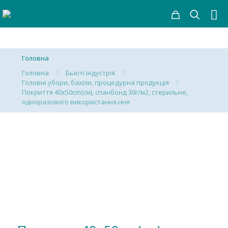
Головна
Головна
Бьюті індустрія
Головні убори, бахіли, процедурна продукція
Покриття 40х50cm(см), спанбонд 30г/м2, стерильне,
одноразового використання.ння