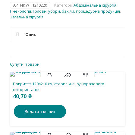
м2,
АРТИКУЛ:
1210220
Категорії:
Абдомінальна хірургія
,
стерильне,
Гінекологія
,
Головні убори, бахіли, процедурна продукція
,
одноразового
Загальна хірургія
використання.ння
кількість
Опис
Супутні товари
Покриття 120×210 см, стерильне, одноразового
використання
40,70
₴
Додати в кошик