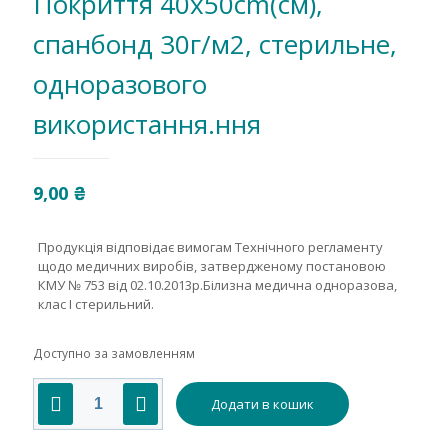
Покриття 40х50cm(см),
спанбонд 30г/м2, стерильне,
одноразового
використання.ння
9,00
₴
Продукція відповідає вимогам Технічного регламенту
щодо медичних виробів, затвердженому постановою
КМУ № 753 від 02.10.2013р.Білизна медична одноразова,
клас І стерильний.
Доступно за замовленням
Покриття
Додати в кошик
40х50cm(см),
спанбонд
30г/