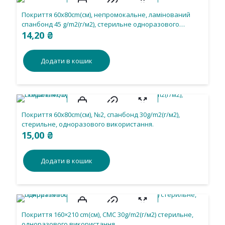
Покриття 60x80cm(см), непромокальне, ламінований
спанбонд 45 g/m2(г/м2), стерильне одноразового
використання
14,20
₴
Додати в кошик
Покриття 60x80cm(см), №2, спанбонд 30g/m2(г/м2),
стерильне, одноразового використання.
15,00
₴
Додати в кошик
Покриття 160×210 cm(см), СМС 30g/m2(г/м2) стерильне,
одноразового використання.