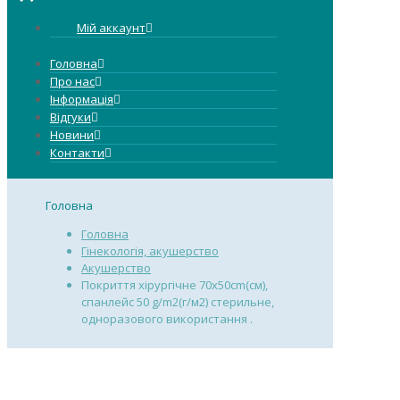
Мій аккаунт
Головна
Про нас
Інформація
Відгуки
Новини
Контакти
Головна
Головна
Гінекологія, акушерство
Акушерство
Покриття хірургічне 70х50cm(см),
спанлейс 50 g/m2(г/м2) стерильне,
одноразового використання .