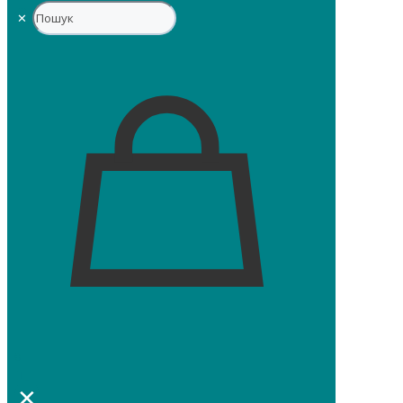
✕
0
✕