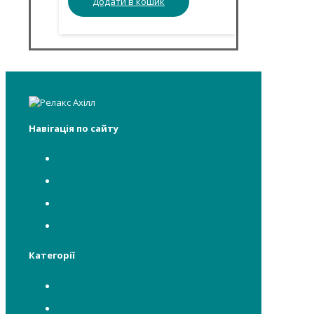
Додати в кошик
Навігація по сайту
Головна
Про нас
Інформація
Новості
Категорії
Лікарям
Відвідувачам, пацієнтам