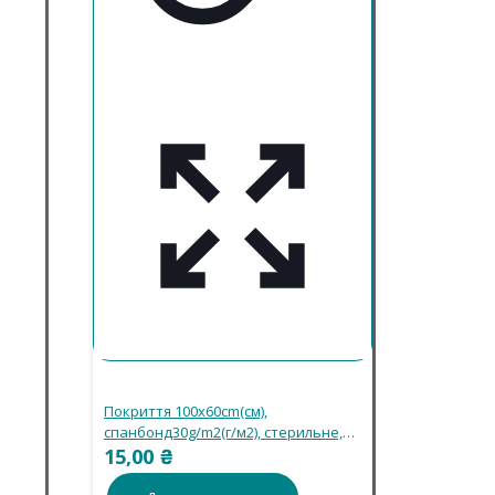
Покриття 100х60cm(см),
спанбонд30g/m2(г/м2), стерильне,
одноразового використання
15,00
₴