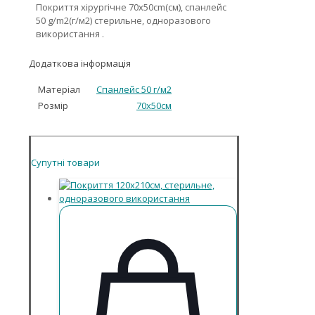
Покриття хірургічне 70х50cm(см), спанлейс
50 g/m2(г/м2) стерильне, одноразового
використання .
Додаткова інформація
Матеріал
Спанлейс 50 г/м2
Розмір
70х50см
Супутні товари