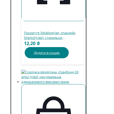
Покриття 30х60cm(см), спанлейс
50g/m2(г/м2), стерильне,
одноразового використання.
12,20
₴
Додати в кошик