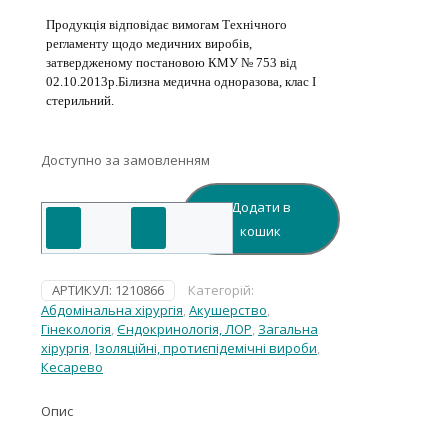
Продукція відповідає вимогам Технічного
регламенту щодо медичних виробів,
затвердженому постановою КМУ № 753 від
02.10.2013р.Білизна медична одноразова, клас І
стерильний.
Доступно за замовленням
Додати в
Покриття
хірургічне
кошик
70х50cm(см),
спанлейс
50
АРТИКУЛ:
1210866
Категорій:
g/m2(г/
Абдомінальна хірургія
,
Акушерство
,
м2)
Гінекологія
,
Єндокринологія, ЛОР
,
Загальна
стерильне,
хірургія
,
Ізоляційні, протиєпідемічні вироби
,
одноразового
Кесарево
використання
.
Опис
кількість