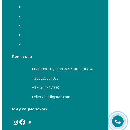
Гінекологія, акушерство
Стоматологія
Багаторазова білизна
Бьюті індустрії
Харчова, хімічна промисловість
Контакти
м.Дніпро, вул.Василя Чапленка,4
+380635001033
+380504817008
relax.ahill@gmail.com
Ми у соцмережах
Instagram
Facebook
Telegram