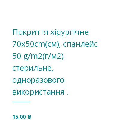
Покриття хірургічне
70х50cm(см), спанлейс
50 g/m2(г/м2)
стерильне,
одноразового
використання .
15,00
₴