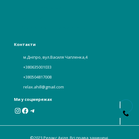
Багаторазова білизна
Бьюті індустрії
Харчова, хімічна промисловість
Контакти
м.Дніпро, вул.Василя Чапленка,4
+380635001033
+380504817008
relax.ahill@gmail.com
Ми у соцмережах
Instagram
Facebook
Telegram
©2023 Релакс Ахілл. Всі права захищені.