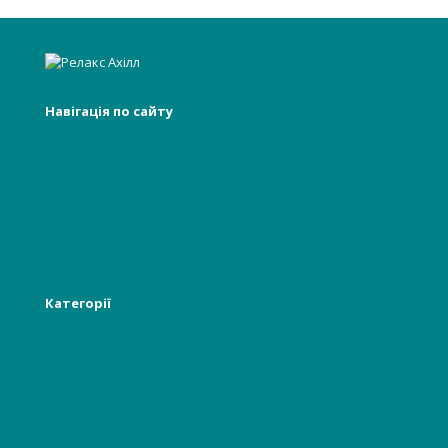
Навігація по сайту
Головна
Про нас
Інформація
Новості
Категорії
Лікарям
Відвідувачам, пацієнтам
Гінекологія, акушерство
Стоматологія