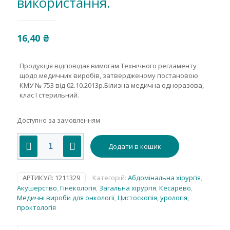
використання.
16,40
₴
Продукція відповідає вимогам Технічного регламенту
щодо медичних виробів, затвердженому постановою
КМУ № 753 від 02.10.2013р.Білизна медична одноразова,
клас І стерильний.
Доступно за замовленням
Покриття
Додати в кошик
70х80
cm(см),
СМС
35
АРТИКУЛ:
1211329
Категорій:
Абдомінальна хірургія
,
g/m2(g/m2(г/
Акушерство
,
Гінекологія
,
Загальна хірургія
,
Кесарево
,
м2)),
Медичні вироби для онкології
,
Цистоскопія, урологія,
стерильне,
проктологія
одноразового
використання.