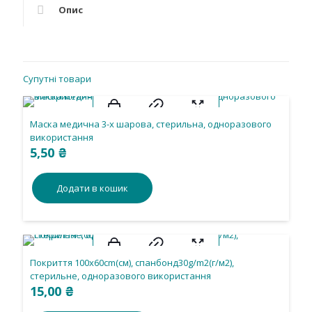
кількість
Опис
Супутні товари
Маска медична 3-х шарова, стерильна, одноразового
використання
5,50
₴
Додати в кошик
Покриття 100х60cm(см), спанбонд30g/m2(г/м2),
стерильне, одноразового використання
15,00
₴