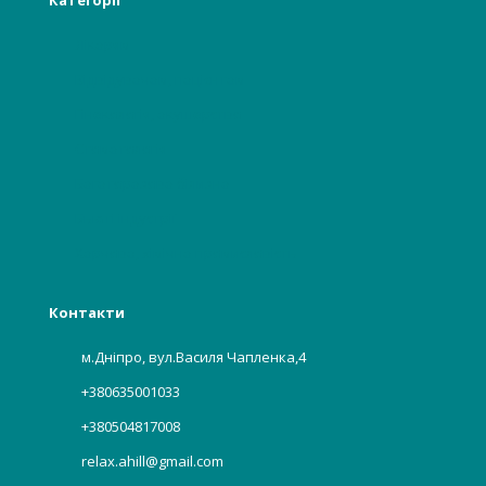
Категорії
Лікарям
Відвідувачам, пацієнтам
Гінекологія, акушерство
Стоматологія
Багаторазова білизна
Бьюті індустрії
Харчова, хімічна промисловість
Контакти
м.Дніпро, вул.Василя Чапленка,4
+380635001033
+380504817008
relax.ahill@gmail.com