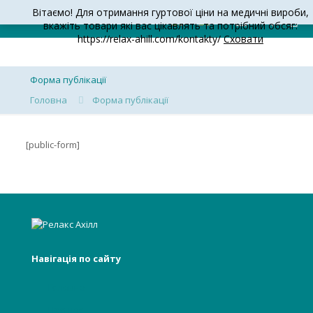
Вітаємо! Для отримання гуртової ціни на медичні вироби,
вкажіть товари які вас цікавлять та потрібний обсяг:
https://relax-ahill.com/kontakty/
Сховати
Форма публікації
Головна
Форма публікації
[public-form]
Навігація по сайту
Головна
Про нас