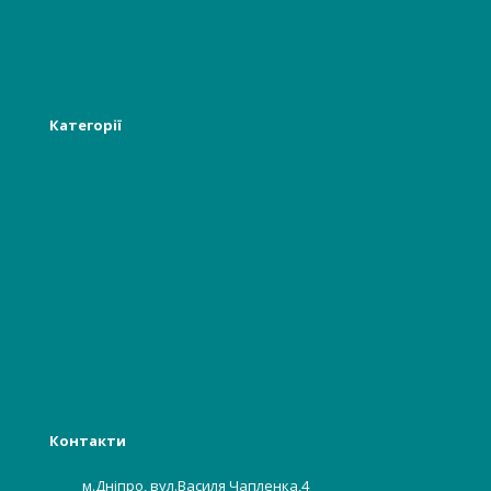
Інформація
Новості
Категорії
Лікарям
Відвідувачам, пацієнтам
Гінекологія, акушерство
Стоматологія
Багаторазова білизна
Бьюті індустрії
Харчова, хімічна промисловість
Контакти
м.Дніпро, вул.Василя Чапленка,4