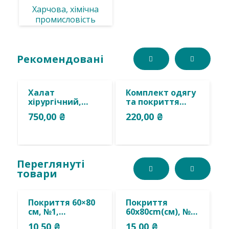
Харчова, хімічна
промисловість
Рекомендовані
Халат
Комплект одягу
Ч
хірургічний,
та покриття
о
комірець стійка,
акушерський
2
750,00
₴
220,00
₴
2
з запахом на
№10
С
зав’язках,
СП,стерильний,
м
нестерильний,
одноразового
,одноразового
багаторазового
використання.
використання.
Переглянуті
товари
Покриття 60×80
Покриття
П
см, №1,
60x80cm(см), №2,
х
стерильне,
спанбонд
3
10,50
₴
15,00
₴
6