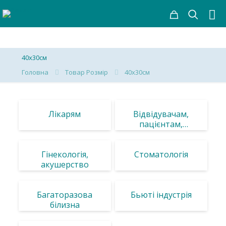
40х30см
Головна
Товар Розмір
40х30см
Лікарям
Відвідувачам,
пацієнтам,
обладнання
Гінекологія,
Стоматологія
акушерство
Багаторазова
Бьюті індустрія
білизна