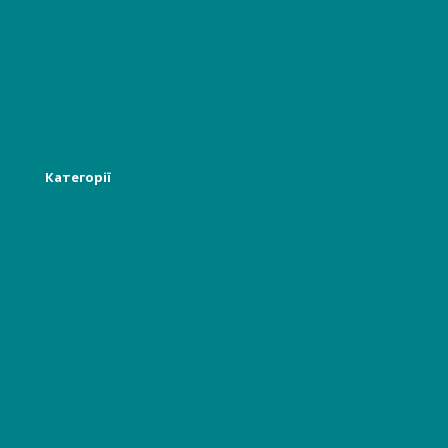
Головна
Про нас
Інформація
Новості
Категорії
Лікарям
Відвідувачам, пацієнтам
Гінекологія, акушерство
Стоматологія
Багаторазова білизна
Бьюті індустрії
Харчова, хімічна промисловість