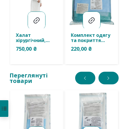
Халат
Комплект одягу
Ч
хірургічний,
та покриття
о
комірець стійка,
акушерський
2
750,00
₴
220,00
₴
2
з запахом на
№10
С
зав’язках,
СП,стерильний,
м
нестерильний,
одноразового
,одноразового
багаторазового
використання.
використання.
Переглянуті
товари