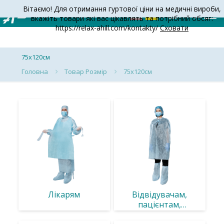
Вітаємо! Для отримання гуртової ціни на медичні вироби,
вкажіть товари які вас цікавлять та потрібний обсяг:
https://relax-ahill.com/kontakty/
Сховати
75х120см
Головна
Товар Розмір
75х120см
Лікарям
Відвідувачам,
пацієнтам,
обладнання