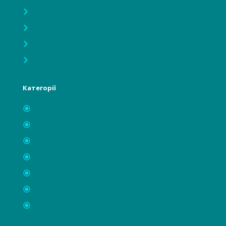
Головна
Про нас
Інформація
Новості
Категорії
Лікарям
Відвідувачам, пацієнтам
Гінекологія, акушерство
Стоматологія
Багаторазова білизна
Бьюті індустрії
Харчова, хімічна промисловість