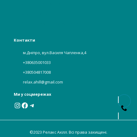
Багаторазова білизна
Бьюті індустрії
Харчова, хімічна промисловість
Контакти
м.Дніпро, вул.Василя Чапленка,4
+380635001033
+380504817008
relax.ahill@gmail.com
Ми у соцмережах
Instagram
Facebook
Telegram
©2023 Релакс Ахілл. Всі права захищені.