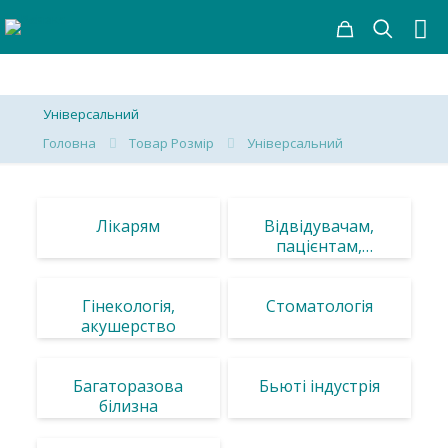
Універсальний
Головна
Товар Розмір
Універсальний
Лікарям
Відвідувачам,
пацієнтам,
обладнання
Гінекологія,
Стоматологія
акушерство
Багаторазова
Бьюті індустрія
білизна