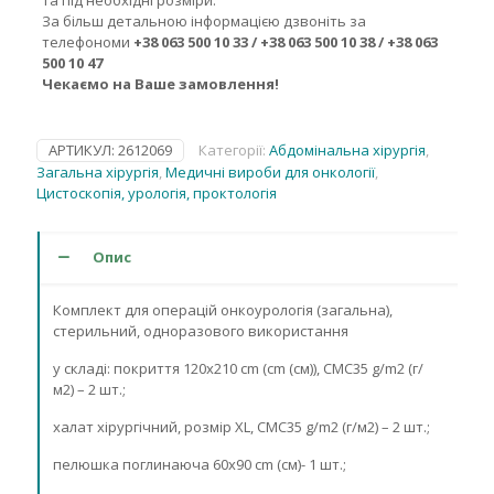
та під необхідні розміри.
За більш детальною інформацією дзвоніть за
телефономи
+38 063 500 10 33 / +38 063 500 10 38 / +38 063
500 10 47
Чекаємо на Ваше замовлення!
АРТИКУЛ:
2612069
Категорії:
Абдомінальна хірургія
,
Загальна хірургія
,
Медичні вироби для онкології
,
Цистоскопія, урологія, проктологія
Опис
Комплект для операцій онкоурологія (загальна),
стерильний, одноразового використання
у складі: покриття 120х210 cm (cm (см)), СМС35 g/m2 (г/
м2) – 2 шт.;
халат хірургічний, розмір ХL, СМС35 g/m2 (г/м2) – 2 шт.;
пелюшка поглинаюча 60х90 cm (см)- 1 шт.;