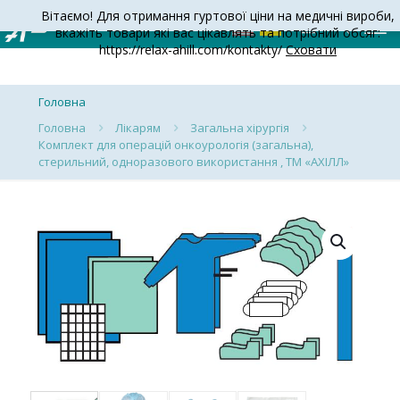
Вітаємо! Для отримання гуртової ціни на медичні вироби,
вкажіть товари які вас цікавлять та потрібний обсяг:
https://relax-ahill.com/kontakty/
Сховати
Головна
Головна
Лікарям
Загальна хірургія
Комплект для операцій онкоурологія (загальна),
стерильний, одноразового використання , ТМ «АХІЛЛ»