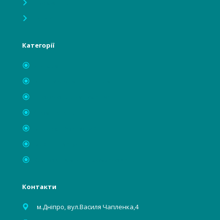
Інформація
Новості
Категорії
Лікарям
Відвідувачам, пацієнтам
Гінекологія, акушерство
Стоматологія
Багаторазова білизна
Бьюті індустрії
Харчова, хімічна промисловість
Контакти
м.Дніпро, вул.Василя Чапленка,4