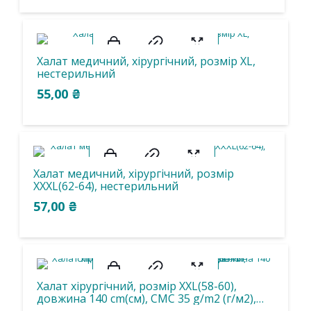
1
EL
Халат медичний, хірургічний, розмір ХL,
Товар Матеріал
нестерильний
55,00
₴
1
1
Cпанбонд 13 г/м2
Cпанбонд 20 г/м2
3
12
4
Cпанбонд 25 г/м2
Cпанбонд 30 г/м2
Бавовна
Халат медичний, хірургічний, розмір
12
8
ХХХL(62-64), нестерильний
Бязь
Ламінований спанбонд 45 г/м2
57,00
₴
3
25
2
СМС 30г/м2
СМС 35 г/м2
спанбонд 15г/м2
4
Спанлейс 50 г/м2
Халат хірургічний, розмір ХХL(58-60),
довжина 140 cm(см), СМС 35 g/m2 (г/м2),