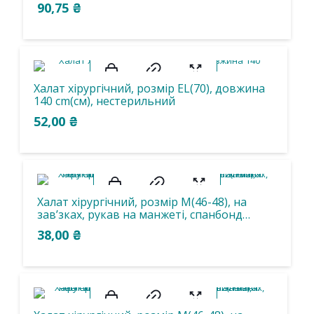
стерильний, одноразового використання
90,75
₴
Фільтрувати
Халат хірургічний, розмір ЕL(70), довжина
140 cm(см), нестерильний
52,00
₴
Халат хірургічний, розмір М(46-48), на
зав’зках, рукав на манжеті, спанбонд
15g/m2(г/м2), нестерильний,
38,00
₴
одноразового використання.