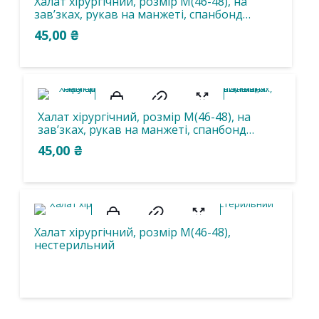
Халат хірургічний, розмір М(46-48), на
зав’зках, рукав на манжеті, спанбонд
20g/m2(г/м2), нестерильний,
45,00
₴
одноразового використання.
Халат хірургічний, розмір М(46-48), на
зав’зках, рукав на манжеті, спанбонд
25g/m2(г/м2), нестерильний,
45,00
₴
одноразового використання.
Халат хірургічний, розмір М(46-48),
нестерильний