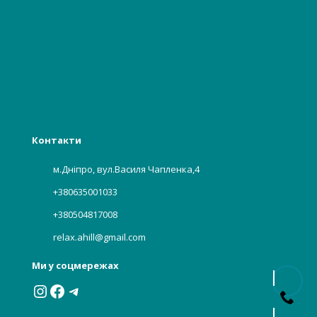
Гінекологія, акушерство
Стоматологія
Багаторазова білизна
Бьюті індустрії
Харчова, хімічна промисловість
Контакти
м.Дніпро, вул.Василя Чапленка,4
+380635001033
+380504817008
relax.ahill@gmail.com
Ми у соцмережах
Instagram
Facebook
Telegram