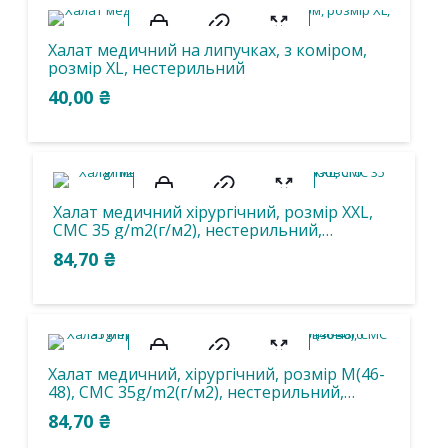
1
1
1
2
Халат медичний на липучках, з коміром,
100х100см
100х150см
100х75см
100х80см
розмiр XL, нестерильний
40,00
₴
1
1
1
3
120х120см
120х60см
120х80см
140х80см
1
1
1
1
150х80см
160х100см
160х210см
160х240 см
Халат медичний хірургічний, розмір ХХL,
1
1
1
1
СМС 35 g/m2(г/м2), нестерильний,
160х250см
180х80см
200х145см
210х140cм
одноразового використання
84,70
₴
1
1
1
1
40х100см
75х120см
75х60см
75х90см
1
1
1
1
90х 80см
90х120см
90х90см
ХХХL
Халат медичний, хірургічний, розмір М(46-
48), CMС 35g/m2(г/м2), нестерильний,
1
4
6
3
3
одноразового використання.
160х200см
160х240см
M
XL
XXL
84,70
₴