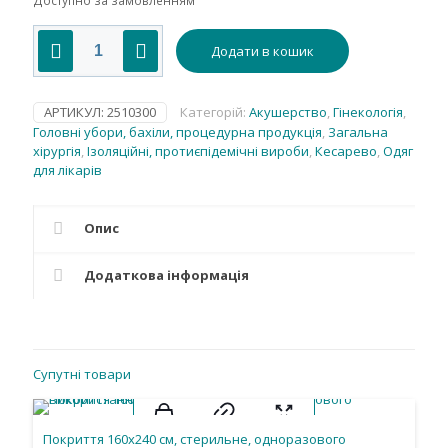
Доступно за замовленням
Бахіли
Додати в кошик
міні
,
спанбонд
30
АРТИКУЛ:
2510300
Категорій:
Акушерство
,
Гінекологія
,
g/m2(г/
Головні убори, бахіли, процедурна продукція
,
Загальна
м2),
хірургія
,
Ізоляційні, протиєпідемічні вироби
,
Кесарево
,
Одяг
стерильні,
для лікарів
одноразового
використання.
кількість
Опис
Додаткова інформація
Супутні товари
Покриття 160х240 см, стерильне, одноразового