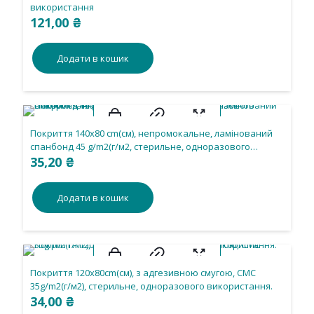
використання
121,00
₴
Додати в кошик
Покриття 140х80 cm(см), непромокальне, ламінований
спанбонд 45 g/m2(г/м2, стерильне, одноразового
використання.
35,20
₴
Додати в кошик
Покриття 120х80cm(см), з адгезивною смугою, СМС
35g/m2(г/м2), стерильне, одноразового використання.
34,00
₴