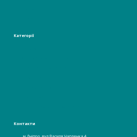
Інформація
Новості
Категорії
Лікарям
Відвідувачам, пацієнтам
Гінекологія, акушерство
Стоматологія
Багаторазова білизна
Бьюті індустрії
Харчова, хімічна промисловість
Контакти
м.Дніпро, вул.Василя Чапленка,4