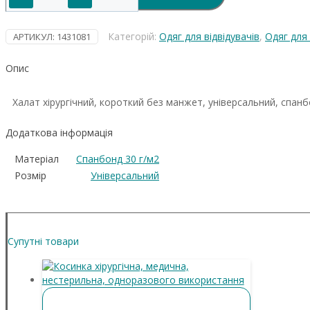
короткий
без
Категорій:
Одяг для відвідувачів
,
Одяг для 
манжет,
АРТИКУЛ:
1431081
універсальний,
нестерильний
Опис
кількість
Халат хірургічний, короткий без манжет, універсальний, спан
Додаткова інформація
Матеріал
Cпанбонд 30 г/м2
Розмір
Універсальний
Супутні товари