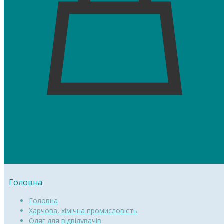
0
Головна
Головна
Харчова, хімічна промисловість
Одяг для відвідувачів