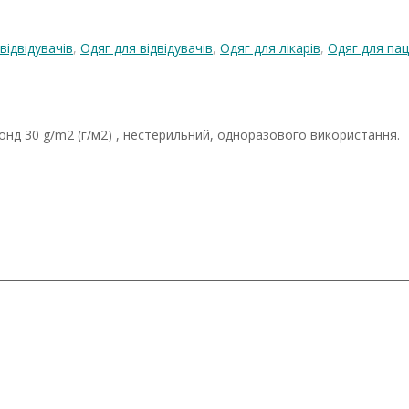
відвідувачів
,
Одяг для відвідувачів
,
Одяг для лікарів
,
Одяг для пац
бонд 30 g/m2 (г/м2) , нестерильний, одноразового використання.