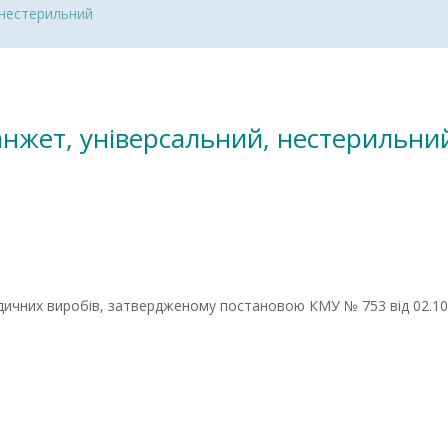
 нестерильний
манжет, універсальний, нестерильни
ичних виробів, затвердженому постановою КМУ № 753 від 02.10.