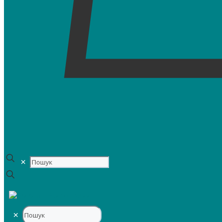
0
✕
✕