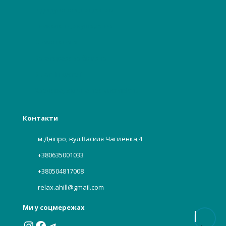
Відвідувачам, пацієнтам
Гінекологія, акушерство
Стоматологія
Багаторазова білизна
Бьюті індустрії
Харчова, хімічна промисловість
Контакти
м.Дніпро, вул.Василя Чапленка,4
+380635001033
+380504817008
relax.ahill@gmail.com
Ми у соцмережах
Instagram
Facebook
Telegram