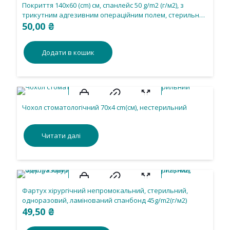
Покриття 140х60 (cm) см, спанлейс 50 g/m2 (г/м2), з
трикутним адгезивним операційним полем, стерильне,
одноразового використання.
50,00
₴
Додати в кошик
Чохол стоматологічний 70х4 cm(см), нестерильний
Читати далі
Фартух хірургічний непромокальний, стерильний,
одноразовий, ламінований спанбонд 45g/m2(г/м2)
49,50
₴