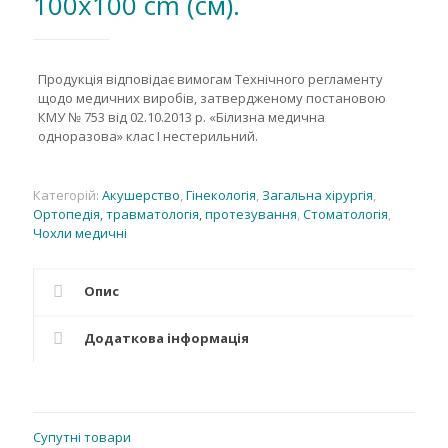
100х100 cm (см).
Продукція відповідає вимогам Технічного регламенту
щодо медичних виробів, затвердженому постановою
КМУ № 753 від 02.10.2013 р. «Білизна медична
одноразова» клас І нестерильний.
Категорій:
Акушерство
,
Гінекологія
,
Загальна хірургія
,
Ортопедія, травматологія, протезування
,
Стоматологія
,
Чохли медичні
Опис
Додаткова інформація
Супутні товари